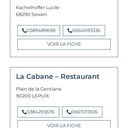
Kachelhoffer Lucile
68290 Sewen
0389489698
0664093336
VOIR LA FICHE
La Cabane – Restaurant
Plain de la Gentiane
90200 LEPUIX
0384293676
0667011306
VOIR LA FICHE