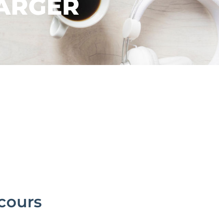
ARGER
ecours