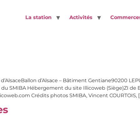
La station
Activités
Commerce
ER
 d’AlsaceBallon d’Alsace – Bâtiment Gentiane90200 LEPUIX
 du SMIBA Hébergement du site Illicoweb (Siège)ZI de Bo
illicoweb.com Crédits photos SMIBA, Vincent COURTOIS, [
es