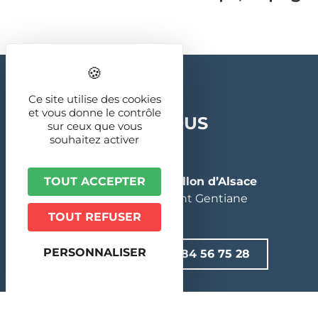
Ce site utilise des cookies
et vous donne le contrôle
CONTACTEZ-NOUS
sur ceux que vous
souhaitez activer
Accueil Billetterie
TOUT ACCEPTER
SMIBA – Destination Ballon d’Alsace
Ballon d’Alsace – Bâtiment Gentiane
90200 LEPUIX
TOUT REFUSER
PERSONNALISER
CONTACT
03 84 56 75 28
PARTENAIRES