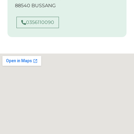
88540 BUSSANG
0356110090